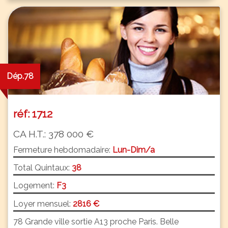
Dép.78
réf: 1712
CA H.T.: 378 000 €
Fermeture hebdomadaire:
Lun-Dim/a
Total Quintaux:
38
Logement:
F3
Loyer mensuel:
2816 €
78 Grande ville sortie A13 proche Paris. Belle