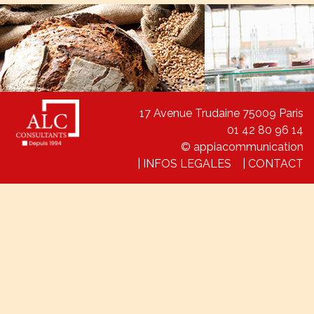
17 Avenue Trudaine 75009 Paris
01 42 80 96 14
© appiacommunication
|
INFOS LEGALES
|
CONTACT