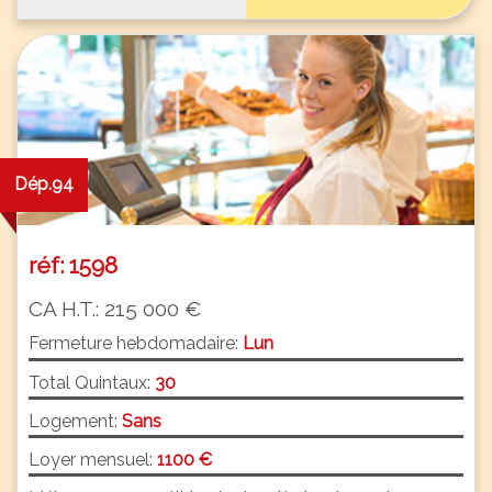
Dép.94
réf: 1598
CA H.T.: 215 000 €
Fermeture hebdomadaire:
Lun
Total Quintaux:
30
Logement:
Sans
Loyer mensuel:
1100 €