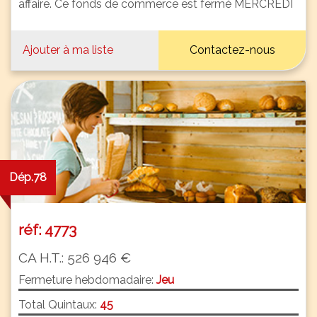
affaire. Ce fonds de commerce est fermé MERCREDI
Ajouter à ma liste
Contactez-nous
Dép.78
réf: 4773
CA H.T.: 526 946 €
Fermeture hebdomadaire:
Jeu
Total Quintaux:
45