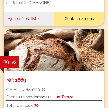
est fermé le DIMANCHE !
Ajouter à ma liste
Contactez-nous
Dép.95
réf: 1669
CA H.T.: 484 000 €
Fermeture hebdomadaire:
Lun-Dim/a
Total Quintaux:
30