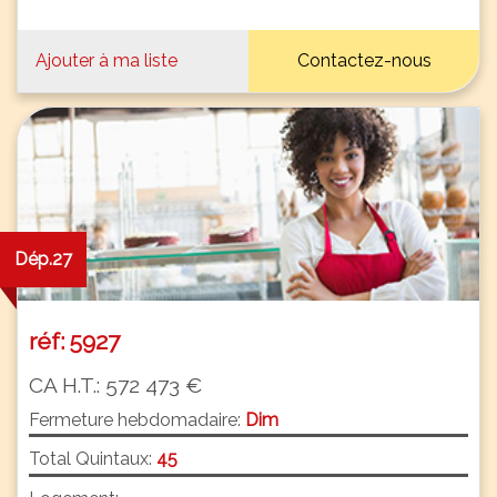
Ajouter à ma liste
Contactez-nous
Dép.27
réf: 5927
CA H.T.: 572 473 €
Fermeture hebdomadaire:
Dim
Total Quintaux:
45