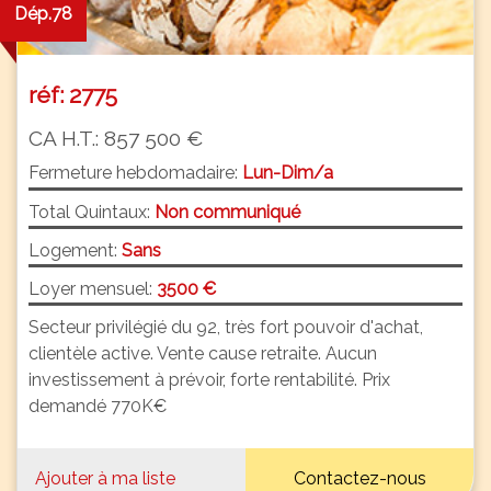
Dép.78
réf: 2775
CA H.T.: 857 500 €
Fermeture hebdomadaire:
Lun-Dim/a
Total Quintaux:
Non communiqué
Logement:
Sans
Loyer mensuel:
3500 €
Secteur privilégié du 92, très fort pouvoir d'achat,
clientèle active. Vente cause retraite. Aucun
investissement à prévoir, forte rentabilité. Prix
demandé 770K€
Ajouter à ma liste
Contactez-nous