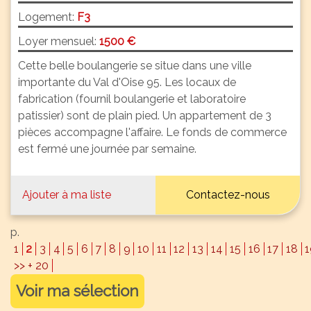
Logement:
F3
Loyer mensuel:
1500 €
Cette belle boulangerie se situe dans une ville
importante du Val d'Oise 95. Les locaux de
fabrication (fournil boulangerie et laboratoire
patissier) sont de plain pied. Un appartement de 3
pièces accompagne l'affaire. Le fonds de commerce
est fermé une journée par semaine.
Ajouter à ma liste
Contactez-nous
p.
1
2
3
4
5
6
7
8
9
10
11
12
13
14
15
16
17
18
1
>> + 20
Voir ma sélection