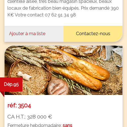
clientèle aisée, très beau magasin spacieux, beaux
locaux de fabrication bien équipés. Prix demandé 390
K€ Votre contact 07 62 91 34 98
Ajouter à ma liste
Contactez-nous
Dép.95
réf: 3504
CA H.T.: 328 000 €
Fermeture hebdomadaire:
sans