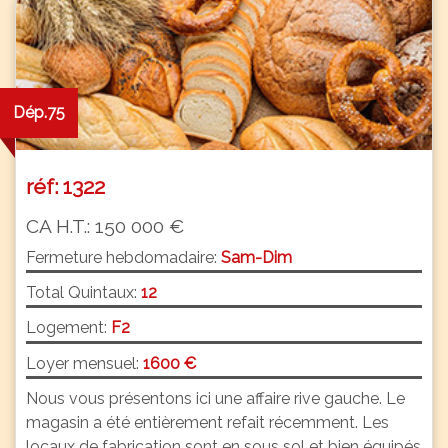
Dép.75
réf: 1322
CA H.T.: 150 000 €
Fermeture hebdomadaire:
Sam-Dim
Total Quintaux:
12
Logement:
F2
Loyer mensuel:
1600 €
Nous vous présentons ici une affaire rive gauche. Le
magasin a été entièrement refait récemment. Les
locaux de fabrication sont en sous sol et bien équipés