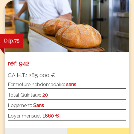
Dép.75
réf: 942
CA H.T.: 285 000 €
Fermeture hebdomadaire:
sans
Total Quintaux:
20
Logement:
Sans
Loyer mensuel:
1860 €