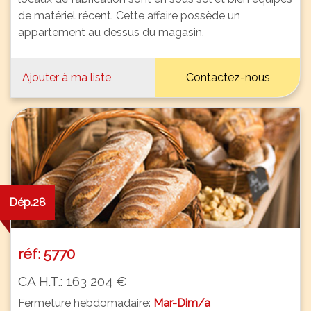
de matériel récent. Cette affaire possède un
appartement au dessus du magasin.
Ajouter à ma liste
Contactez-nous
Dép.28
réf: 5770
CA H.T.: 163 204 €
Fermeture hebdomadaire:
Mar-Dim/a