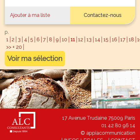
Ajouter à ma liste
Contactez-nous
p.
1
2
3
4
5
6
7
8
9
10
11
12
13
14
15
16
17
18
1
>> + 20
Voir ma sélection
17 Avenue Trudaine 75009 Paris
01 42 80 96 14
© appiacommunication