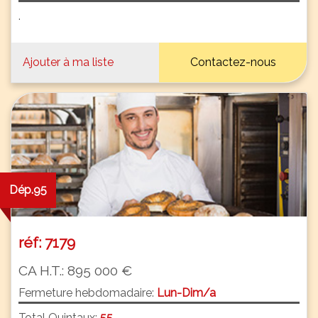
.
Ajouter à ma liste
Contactez-nous
Dép.95
réf: 7179
CA H.T.: 895 000 €
Fermeture hebdomadaire:
Lun-Dim/a
Total Quintaux:
55