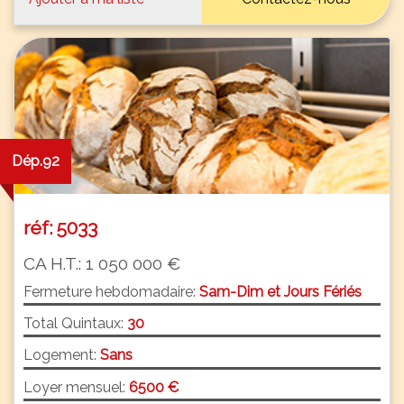
Dép.92
réf: 5033
CA H.T.: 1 050 000 €
Fermeture hebdomadaire:
Sam-Dim et Jours Fériés
Total Quintaux:
30
Logement:
Sans
Loyer mensuel:
6500 €