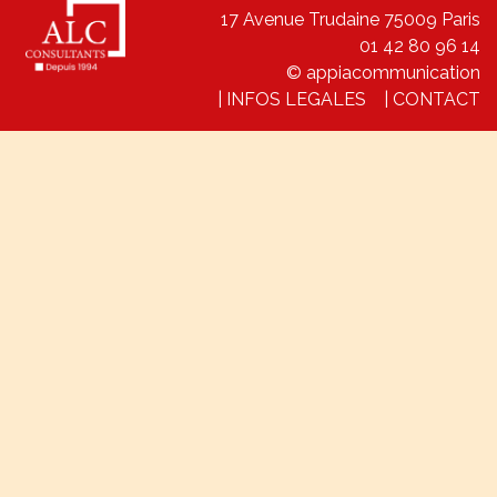
17 Avenue Trudaine 75009 Paris
01 42 80 96 14
© appiacommunication
|
INFOS LEGALES
|
CONTACT