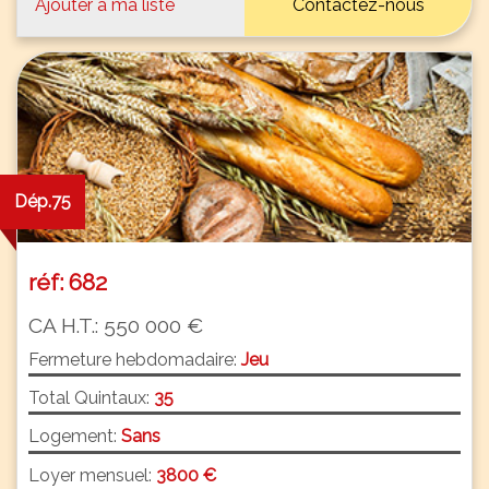
Ajouter à ma liste
Contactez-nous
Dép.75
réf: 682
CA H.T.: 550 000 €
Fermeture hebdomadaire:
Jeu
Total Quintaux:
35
Logement:
Sans
Loyer mensuel:
3800 €