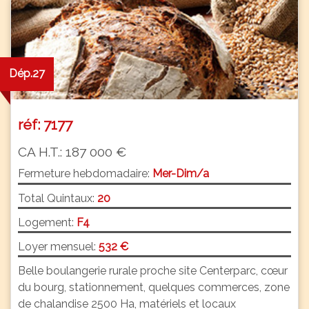
Dép.27
réf: 7177
CA H.T.: 187 000 €
Fermeture hebdomadaire:
Mer-Dim/a
Total Quintaux:
20
Logement:
F4
Loyer mensuel:
532 €
Belle boulangerie rurale proche site Centerparc, cœur
du bourg, stationnement, quelques commerces, zone
de chalandise 2500 Ha, matériels et locaux