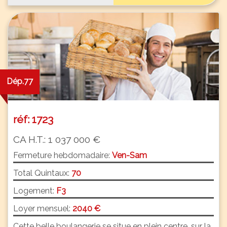
Dép.77
réf: 1723
CA H.T.: 1 037 000 €
Fermeture hebdomadaire:
Ven-Sam
Total Quintaux:
70
Logement:
F3
Loyer mensuel:
2040 €
Cette belle boulangerie se situe en plein centre, sur la