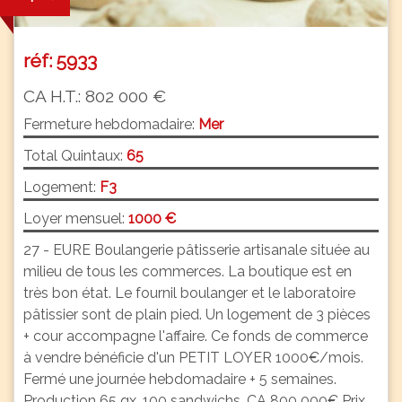
réf: 5933
CA H.T.: 802 000 €
Fermeture hebdomadaire:
Mer
Total Quintaux:
65
Logement:
F3
Loyer mensuel:
1000 €
27 - EURE Boulangerie pâtisserie artisanale située au
milieu de tous les commerces. La boutique est en
très bon état. Le fournil boulanger et le laboratoire
pâtissier sont de plain pied. Un logement de 3 pièces
+ cour accompagne l'affaire. Ce fonds de commerce
à vendre bénéficie d'un PETIT LOYER 1000€/mois.
Fermé une journée hebdomadaire + 5 semaines.
Production 65 qx, 100 sandwichs. CA 800 000€ Prix