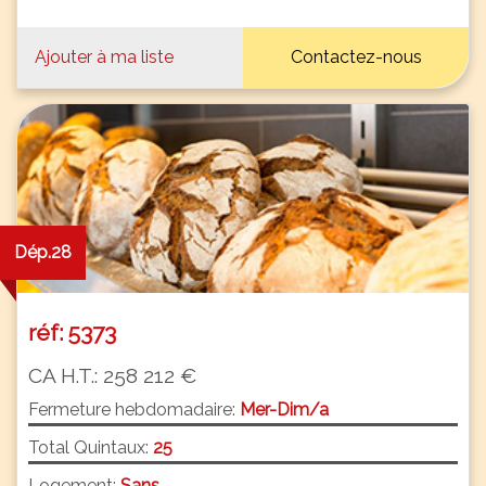
Ajouter à ma liste
Contactez-nous
Dép.28
réf: 5373
CA H.T.: 258 212 €
Fermeture hebdomadaire:
Mer-Dim/a
Total Quintaux:
25
Logement:
Sans