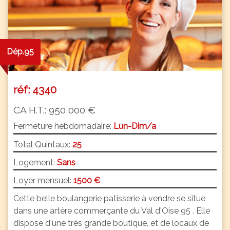
Dép.95
réf: 4340
CA H.T.: 950 000 €
Fermeture hebdomadaire:
Lun-Dim/a
Total Quintaux:
25
Logement:
Sans
Loyer mensuel:
1500 €
Cette belle boulangerie patisserie à vendre se situe
dans une artère commerçante du Val d'Oise 95 . Elle
dispose d'une très grande boutique, et de locaux de