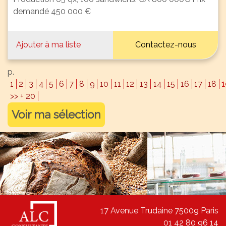
demandé 450 000 €
Ajouter à ma liste
Contactez-nous
p.
1
2
3
4
5
6
7
8
9
10
11
12
13
14
15
16
17
18
1
>> + 20
Voir ma sélection
17 Avenue Trudaine 75009 Paris
01 42 80 96 14