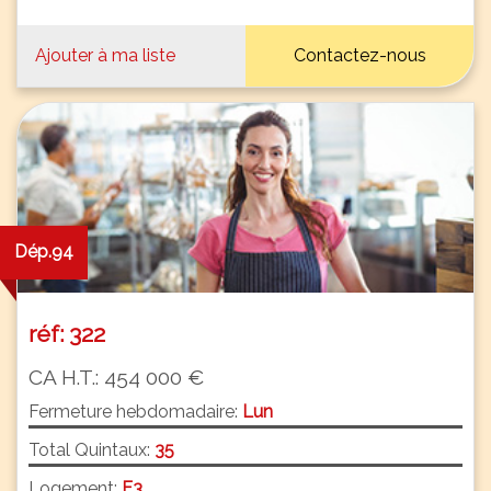
Ajouter à ma liste
Contactez-nous
Dép.94
réf: 322
CA H.T.: 454 000 €
Fermeture hebdomadaire:
Lun
Total Quintaux:
35
Logement:
F3