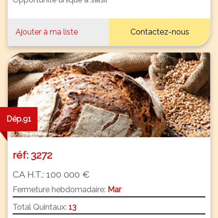
Ajouter à ma liste
Contactez-nous
Dép.91
réf: 3272
CA H.T.: 100 000 €
Fermeture hebdomadaire:
Mar
Total Quintaux:
13