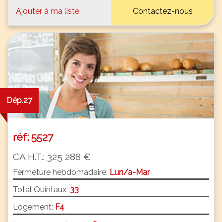
Ajouter à ma liste
Contactez-nous
Dép.27
réf: 5527
CA H.T.: 325 288 €
Fermeture hebdomadaire:
Lun/a-Mar
Total Quintaux:
33
Logement:
F4