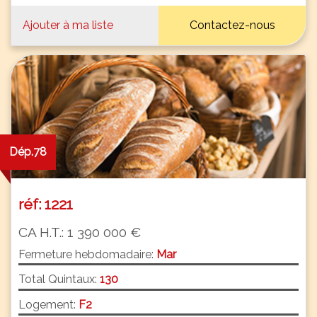
Ajouter à ma liste
Contactez-nous
Dép.78
réf: 1221
CA H.T.: 1 390 000 €
Fermeture hebdomadaire:
Mar
Total Quintaux:
130
Logement:
F2