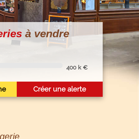
eries
à vendre
400 k €
he
Créer une alerte
gerie