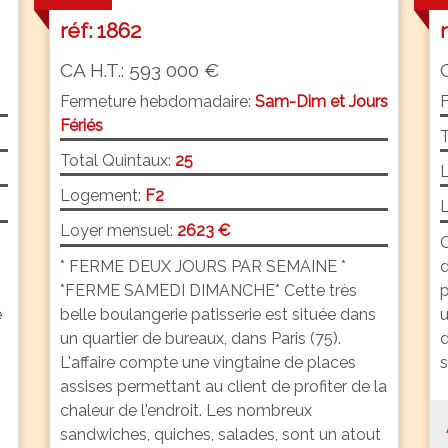
réf: 1862
CA H.T.: 593 000 €
Fermeture hebdomadaire:
Sam-Dim et Jours
Fériés
T
Total Quintaux:
25
Logement:
F2
L
Loyer mensuel:
2623 €
C
* FERME DEUX JOURS PAR SEMAINE *
d
*FERME SAMEDI DIMANCHE* Cette très
p
e
belle boulangerie patisserie est située dans
u
un quartier de bureaux, dans Paris (75).
d
L'affaire compte une vingtaine de places
s
assises permettant au client de profiter de la
chaleur de l'endroit. Les nombreux
sandwiches, quiches, salades, sont un atout