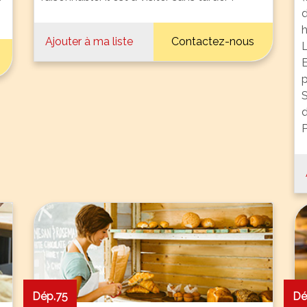
d
Ajouter à ma liste
Contactez-nous
L
E
p
S
d
Dép.75
Dé