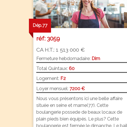
Dép.77
réf: 3059
CA H.T.: 1 513 000 €
Fermeture hebdomadaire:
Dim
Total Quintaux:
60
Logement:
F2
Loyer mensuel:
7200 €
Nous vous présentons ici une belle affaire
située en seine et marne(77). Cette
boulangerie possede de beaux locaux de
plain pieds bien équipés. Le plus? Cette
boulangerie est fermée le dimanche. Le bai