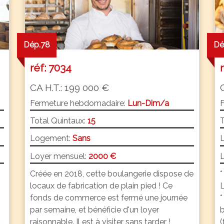
Dép.78
Dé
réf: 7034
CA H.T.: 199 000 €
Fermeture hebdomadaire:
Lun-Dim/a
Total Quintaux:
15
T
Logement:
Sans
Loyer mensuel:
2000 €
L
Créée en 2018, cette boulangerie dispose de
locaux de fabrication de plain pied ! Ce
fonds de commerce est fermé une journée
*
par semaine, et bénéficie d'un loyer
b
l
raisonnable. Il est à visiter sans tarder !
(