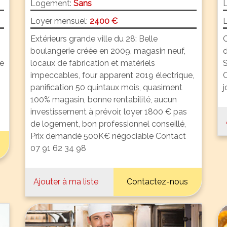
Logement:
Sans
Loyer mensuel:
2400 €
L
Extérieurs grande ville du 28: Belle
C
boulangerie créée en 2009, magasin neuf,
d
ne
locaux de fabrication et matériels
S
impeccables, four apparent 2019 électrique,
C
panification 50 quintaux mois, quasiment
j
100% magasin, bonne rentabilité, aucun
investissement à prévoir, loyer 1800 € pas
de logement, bon professionnel conseillé,
Prix demandé 500K€ négociable Contact
07 91 62 34 98
Ajouter à ma liste
Contactez-nous