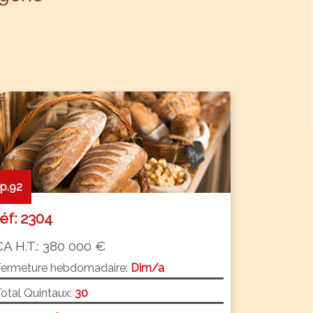
p.92
réf: 2304
CA H.T.: 380 000 €
Fermeture hebdomadaire:
Dim/a
otal Quintaux:
30