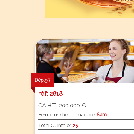
Dép.93
réf: 2818
CA H.T.: 200 000 €
Fermeture hebdomadaire:
Sam
Total Quintaux:
25