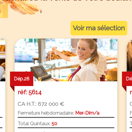
Voir ma sélection
Dép.28
Dé
réf: 5614
CA H.T.: 672 000 €
Fermeture hebdomadaire:
Mer-Dim/a
Total Quintaux:
50
T