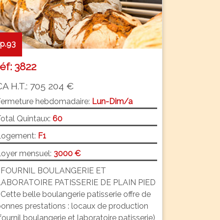
p.93
réf: 3822
CA H.T.: 705 204 €
Fermeture hebdomadaire:
Lun-Dim/a
otal Quintaux:
60
Logement:
F1
oyer mensuel:
3000 €
* FOURNIL BOULANGERIE ET
LABORATOIRE PATISSERIE DE PLAIN PIED
 Cette belle boulangerie patisserie offre de
onnes prestations : locaux de production
fournil boulangerie et laboratoire patisserie)