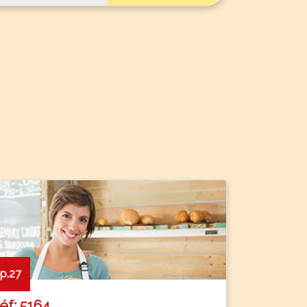
p.27
réf: 5164