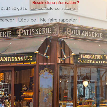
Besoin d'une information ?
: 01 42 80 96 14
contact@alc-consultants.fr
inancer
L'équipe
Me faire rappeler