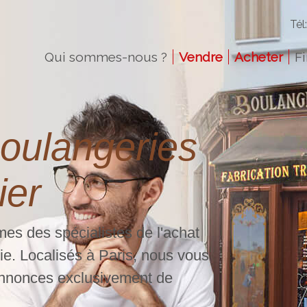
Tél
Qui sommes-nous ?
Vendre
Acheter
F
oulangeries
ier
es des spécialistes de l'achat
ie
. Localisés à Paris, nous vous
annonces exclusivement de