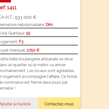
réf: 1411
CA H.T.: 933 000 €
Fermeture hebdomadaire:
Dim
otal Quintaux:
55
Logement:
F3
oyer mensuel:
2750 €
ette belle boulangerie artisanale se situe
ans un quartier où le métro va arriver
rochainement. Les locaux sont agréables,
n logement accompagne l'affaire. Ce fonds
e commerce est fermé deux jours par
emaine !
Ajouter à ma liste
Contactez-nous