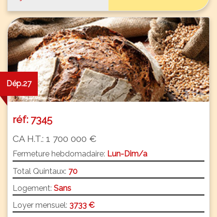
Dép.27
réf: 7345
CA H.T.: 1 700 000 €
Fermeture hebdomadaire:
Lun-Dim/a
Total Quintaux:
70
Logement:
Sans
Loyer mensuel:
3733 €