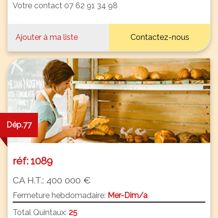
Votre contact 07 62 91 34 98
Ajouter à ma liste
Contactez-nous
Dép.77
réf: 1089
CA H.T.: 400 000 €
Fermeture hebdomadaire:
Mer-Dim/a
Total Quintaux:
25