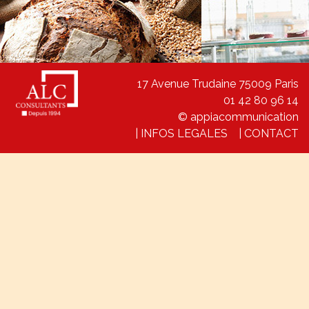
17 Avenue Trudaine 75009 Paris
01 42 80 96 14
© appiacommunication
|
INFOS LEGALES
|
CONTACT