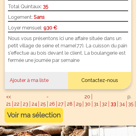
Total Quintaux:
35
Logement:
Sans
Loyer mensuel:
930 €
Nous vous présentons ici une affaire située dans un
petit village de seine et marne(77). La cuisson du pain
s'effectue au bois devant le client. La boulangerie est
fermée une journée par semaine
Ajouter à ma liste
Contactez-nous
<< - 20
p.
21
22
23
24
25
26
27
28
29
30
31
32
33
34
35
Voir ma sélection