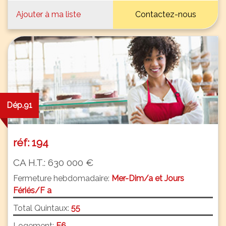
Ajouter à ma liste
Contactez-nous
Dép.91
réf: 194
CA H.T.: 630 000 €
Fermeture hebdomadaire:
Mer-Dim/a et Jours
Fériés/F a
Total Quintaux:
55
Logement:
F6