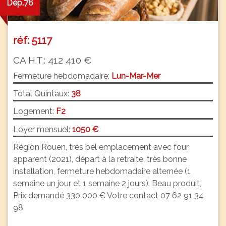
Dép.76
réf: 5117
CA H.T.: 412 410 €
Fermeture hebdomadaire:
Lun-Mar-Mer
Total Quintaux:
38
Logement:
F2
Loyer mensuel:
1050 €
Région Rouen, très bel emplacement avec four
apparent (2021), départ à la retraite, très bonne
installation, fermeture hebdomadaire alternée (1
semaine un jour et 1 semaine 2 jours). Beau produit,
Prix demandé 330 000 € Votre contact 07 62 91 34
98