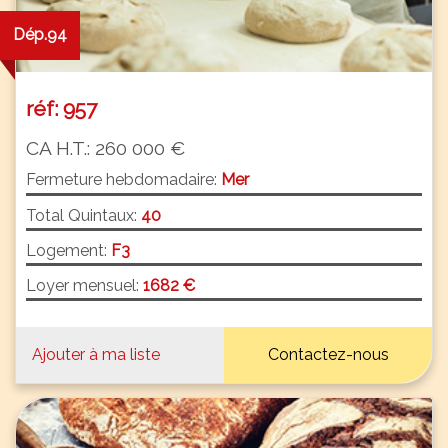
Dép.94
réf: 957
CA H.T.: 260 000 €
Fermeture hebdomadaire:
Mer
Total Quintaux:
40
Logement:
F3
Loyer mensuel:
1682 €
Ajouter à ma liste
Contactez-nous