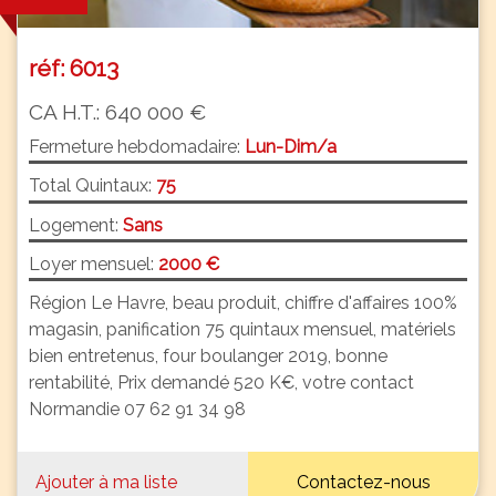
réf: 6013
CA H.T.: 640 000 €
Fermeture hebdomadaire:
Lun-Dim/a
Total Quintaux:
75
Logement:
Sans
Loyer mensuel:
2000 €
Région Le Havre, beau produit, chiffre d'affaires 100%
magasin, panification 75 quintaux mensuel, matériels
bien entretenus, four boulanger 2019, bonne
rentabilité, Prix demandé 520 K€, votre contact
Normandie 07 62 91 34 98
Ajouter à ma liste
Contactez-nous