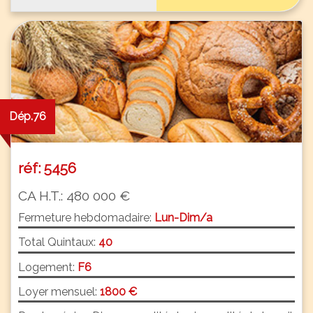
Dép.76
réf: 5456
CA H.T.: 480 000 €
Fermeture hebdomadaire:
Lun-Dim/a
Total Quintaux:
40
Logement:
F6
Loyer mensuel:
1800 €