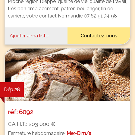
Proche région Dieppe, qualité de vie, qualité de travail,
très bon emplacement, patron boulanger, fin de
carrière, votre contact Normandie 07 62 91 34 98
Ajouter à ma liste
Contactez-nous
Dép.28
réf: 6092
CA H.T.: 203 000 €
Fermeture hebdomadaire:
Mer-Dim/a