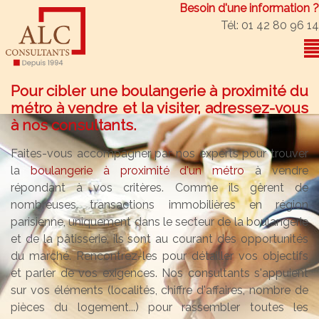
Besoin d'une information ?
Tél: 01 42 80 96 14
Pour cibler une boulangerie à proximité du
métro à vendre et la visiter, adressez-vous
à nos consultants.
Faites-vous accompagner par nos experts pour trouver
la
boulangerie à proximité d'un métro
à vendre
répondant à vos critères. Comme ils gèrent de
nombreuses transactions immobilières en région
parisienne, uniquement dans le secteur de la boulangerie
et de la pâtisserie, ils sont au courant des opportunités
du marché. Rencontrez-les pour détailler vos objectifs
et parler de vos exigences. Nos consultants s'appuient
sur vos éléments (localités, chiffre d'affaires, nombre de
pièces du logement...) pour rassembler toutes les