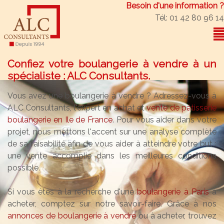
Besoin d'une information ?
Tél: 01 42 80 96 14
Confiez votre boulangerie à vendre à un
spécialiste : ALC Consultants.
Vous avez une boulangerie à vendre ? Adressez-vous à
ALC Consultants, l'expert en achat et
vente de pâtisserie
boulangerie en Ile de France
. Pour vous aider dans votre
projet, nous mettons l'accent sur une analyse complète
de sa faisabilité afin de vous aider à atteindre votre but :
une vente accomplie dans les meilleures conditions
possible.
Si vous êtes à la recherche d'une
boulangerie à Paris
à
acheter, comptez sur notre savoir-faire. Grâce à nos
annonces de boulangerie à vendre
ou à acheter, trouvez