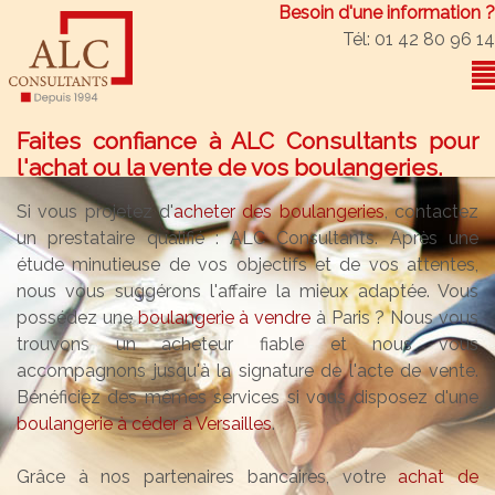
Besoin d'une information ?
Tél: 01 42 80 96 14
Faites confiance à ALC Consultants pour
l'achat ou la vente de vos boulangeries.
Si vous projetez d'
acheter des boulangeries
, contactez
un prestataire qualifié : ALC Consultants. Après une
étude minutieuse de vos objectifs et de vos attentes,
nous vous suggérons l'affaire la mieux adaptée. Vous
possédez une
boulangerie à vendre
à Paris ? Nous vous
trouvons un acheteur fiable et nous vous
accompagnons jusqu'à la signature de l'acte de vente.
Bénéficiez des mêmes services si vous disposez d'une
boulangerie à céder à Versailles
.
Grâce à nos partenaires bancaires, votre
achat de