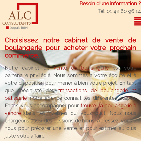
Besoin d'une information ?
Tél: 01 42 80 96 14
Choisissez notre cabinet de vente de
boulangerie pour acheter votre prochain
commerce.
Notre cabinet de
vente de boulangerie
est votre
partenaire privilégié. Nous sommes à votre écoute et à
votre disposition pour mener à bien votre projet. En tant
que spécialiste des
transactions de boulangerie et
pâtisserie
, notre agence connait les différentes étapes.
Faites-vous accompagner pour
trouver la boulangerie à
vendre
dans les Yvelines qui vous plait. Nous nous
chargeons aussi des cessions de biens. Adressez-vous à
nous pour préparer une vente et pour estimer au plus
juste votre affaire.