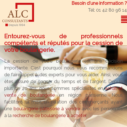
Besoin d'une information ?
Tél: 01 42 80 96 14
Entourez-vous de professionnels
compétents et réputés pour la cession de
votre boulangerie.
La cession de votre boulangerie est une décision
importante. C'est pourquoi nous vous recommandons
de faire appel à des experts pour vous aider. Ainsi, vous
êtes assuré de gagner du temps et de l'argent. Depuis
plus de 20 ans, nous sommes spécialistes en
achat et
vente de boulangerie
en région parisienne. Nous
facilitons la mise en relation des commerçants ayant
une
boulangerie pâtisserie à vendre
avec les personnes
à la
recherche de boulangerie à acheter
.