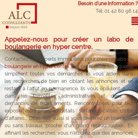
Besoin d'une information ?
Tél: 01 42 80 96 14
Appelez-nous pour créer un labo de
boulangerie en hyper centre.
Contactez nos experts immobiliers pour créer un labo de
boulangerie en hyper centre
. Ces professionnels aguerris
simplifient toutes vos démarches. Ils vous aident dans
les recherches de bien en ciblant les annonces et en
restant à l'affût en permanence. Ils vous épaulent aussi
dans les formalités administratives et dans les
demandes de financements. Rencontrez-les pour leur
exposer votre projet en détails : surface, localités, chiffre
d'affaires... Dites-leur aussi si vous préférez un bien avec
ou sans travaux, proche d'un grand réseau routier... En
affinant les recherches, vous n'étudiez que des annonces