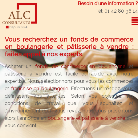
Besoin d'une information ?
Tél: 01 42 80 96 14
Vous recherchez un fonds de commerce
en boulangerie et pâtisserie à vendre :
faites appel à nos experts.
Acheter un
fonds de commerce en boulangerie
et
pâtisserie à vendre est facile et rapide avec notre
expertise. Nous sélectionnons pour vous les commerces
et
franchise en boulangerie
. Effectuons un rendez-vous
définissant vos attentes. Selon vos objectifs, les
conditions de travail que vous souhaitez et
l'environnement dont vous rêvez, nous vous présentons
alors l'annonce en
boulangerie et pâtisserie à vendre
qui
vous convient.