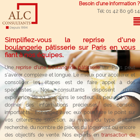
Besoin d'une information ?
Tél: 01 42 80 96 14
Simplifiez-vous la reprise d'une
boulangerie pâtisserie sur Paris en vous
fiant à nos équipes.
Une
reprise d'une boulangerie pâtisserie
sur Paris peut
s'avérer complexe et longue. Le mieux pour accélérer et
consolider les étapes est de faire appel à des
spécialistes. Nos consultants disposent d'une
expérience de 20 ans dans le secteur. Ils peuvent vous
donner des informations précieuses, des conseils
importants... Echangez avec eux pour faire le point sur
vos critères de sélection, au niveau du type d'affaire
recherché, du nombre de pièces du logement ou encore
des objectifs de vente. Nos experts en
transaction de