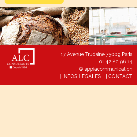
17 Avenue Trudaine 75009 Paris
01 42 80 96 14
© appiacommunication
|
INFOS LEGALES
|
CONTACT