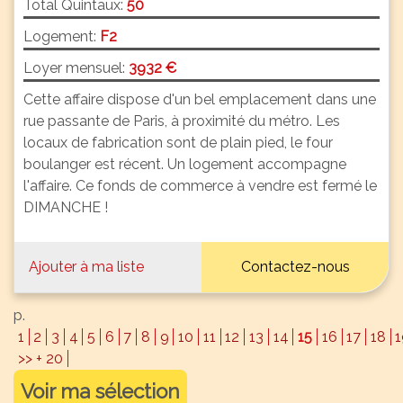
Total Quintaux:
50
Logement:
F2
Loyer mensuel:
3932 €
Cette affaire dispose d'un bel emplacement dans une
rue passante de Paris, à proximité du métro. Les
locaux de fabrication sont de plain pied, le four
boulanger est récent. Un logement accompagne
l'affaire. Ce fonds de commerce à vendre est fermé le
DIMANCHE !
Ajouter à ma liste
Contactez-nous
p.
1
2
3
4
5
6
7
8
9
10
11
12
13
14
15
16
17
18
1
>> + 20
Voir ma sélection