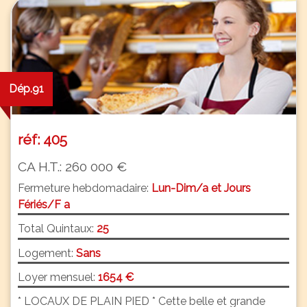
Dép.91
réf: 405
CA H.T.: 260 000 €
Fermeture hebdomadaire:
Lun-Dim/a et Jours
Fériés/F a
Total Quintaux:
25
Logement:
Sans
Loyer mensuel:
1654 €
* LOCAUX DE PLAIN PIED * Cette belle et grande