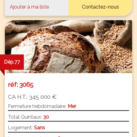
Ajouter à ma liste
Contactez-nous
Dép.77
réf: 3065
CA H.T.: 345 000 €
Fermeture hebdomadaire:
Mer
Total Quintaux:
30
Logement:
Sans