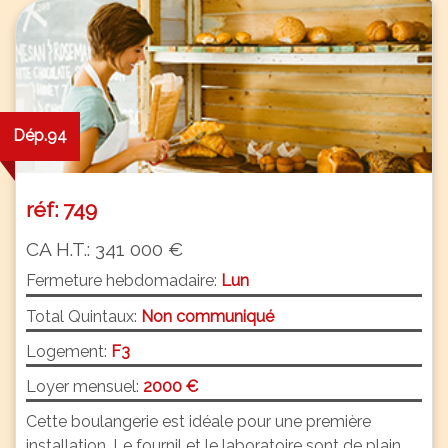
Dép.94
réf: 749
CA H.T.: 341 000 €
Fermeture hebdomadaire:
Lun
Total Quintaux:
Non communiqué
Logement:
F3
Loyer mensuel:
2000 €
Cette boulangerie est idéale pour une première
installation. Le fournil et le laboratoire sont de plain