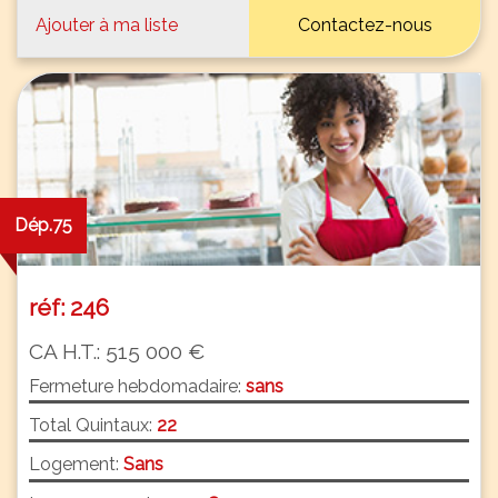
Ajouter à ma liste
Contactez-nous
Dép.75
réf: 246
CA H.T.: 515 000 €
Fermeture hebdomadaire:
sans
Total Quintaux:
22
Logement:
Sans