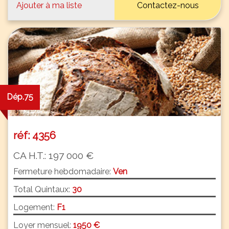
Ajouter à ma liste
Contactez-nous
Dép.75
réf: 4356
CA H.T.: 197 000 €
Fermeture hebdomadaire:
Ven
Total Quintaux:
30
Logement:
F1
Loyer mensuel:
1950 €