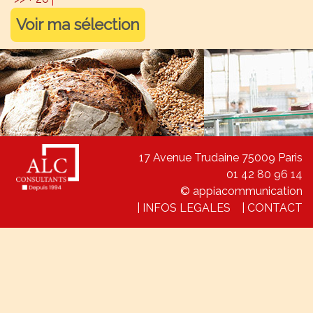
Voir ma sélection
17 Avenue Trudaine 75009 Paris
01 42 80 96 14
© appiacommunication
|
INFOS LEGALES
|
CONTACT