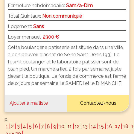
Fermeture hebdomadaire:
Sam/a-Dim
Total Quintaux:
Non communiqué
Logement:
Sans
Loyer mensuel:
2300 €
Cette boulangerie patisserie est située dans une ville
à bon pouvoir d'achat de Seine Saint Denis (93). Le
fournil boulanger et le laboratoire patissier sont de
plain pied. Un marché a lieu 2 fois par semaine, juste
devant la boutique. Le fonds de commerce est fermé
deux jours par semaine, le SAMEDI et le DIMANCHE.
Ajouter à ma liste
Contactez-nous
p.
1
2
3
4
5
6
7
8
9
10
11
12
13
14
15
16
17
18
1
>> + 20