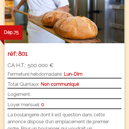
Dép.75
réf: 801
CA H.T.: 500 000 €
Fermeture hebdomadaire:
Lun-Dim
Total Quintaux:
Non communiqué
Logement:
Loyer mensuel:
0
La boulangerie dont il est question dans cette
annonce dispose d'un emplacement de premier
ordre. Pour un boulanger qui voudrait un