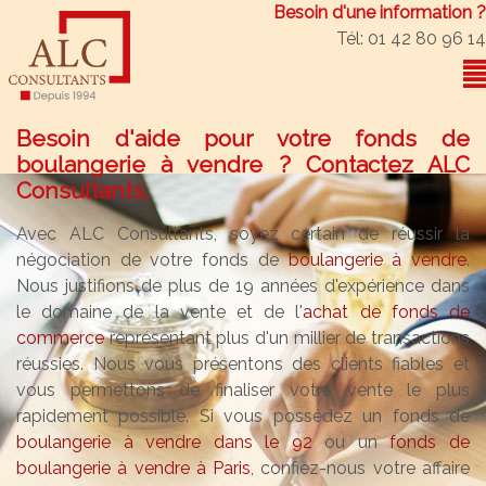
Besoin d'une information ?
Tél: 01 42 80 96 14
Besoin d'aide pour votre fonds de
boulangerie à vendre ? Contactez ALC
Consultants.
Avec ALC Consultants, soyez certain de réussir la
négociation de votre fonds de
boulangerie à vendre
.
Nous justifions de plus de 19 années d'expérience dans
le domaine de la vente et de l'
achat de fonds de
commerce
représentant plus d'un millier de transactions
réussies. Nous vous présentons des clients fiables et
vous permettons de finaliser votre vente le plus
rapidement possible. Si vous possédez un fonds de
boulangerie à vendre dans le 92
ou un
fonds de
boulangerie à vendre à Paris
, confiez-nous votre affaire